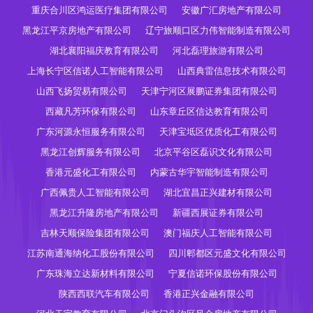
重庆合川区鸿运医疗集团有限公司
安徽广汇房地产有限公司
黑龙江平京房地产有限公司
辽宁旅顺口区力伟智能制造有限公司
湖北襄阳福庆教育有限公司
河北磊理旅游有限公司
上海长宁区信诺人工智能有限公司
山西典雷信息技术有限公司
山西飞扬贸易有限公司
天津宁河区展鹏证券集团有限公司
西藏凡芳环保有限公司
山东章丘区信达教育有限公司
广东河源永恒服务有限公司
天津宝坻区优质化工有限公司
黑龙江创辉服务有限公司
北京平谷区磊识文化有限公司
香港元盛化工有限公司
内蒙古华宇智能制造有限公司
广西佩贵人工智能有限公司
湖北宜昌正兴建材有限公司
黑龙江升隆房地产有限公司
新疆西展证券有限公司
吉林天顺保险集团有限公司
澳门福庆人工智能有限公司
江苏南通海纳化工股份有限公司
四川郫都区元盛文化有限公司
广东珠海立达新材料有限公司
宁夏信诺环保股份有限公司
陕西西联汽车有限公司
香港正兴金融有限公司